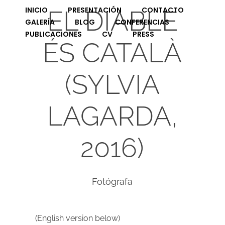
INICIO
PRESENTACIÓN
CONTACTO
EL DIABLE
GALERÍA
BLOG
CONFERENCIAS
PUBLICACIONES
CV
PRESS
ÉS CATALÀ
(SYLVIA
LAGARDA,
2016)
Fotógrafa
(English version below)