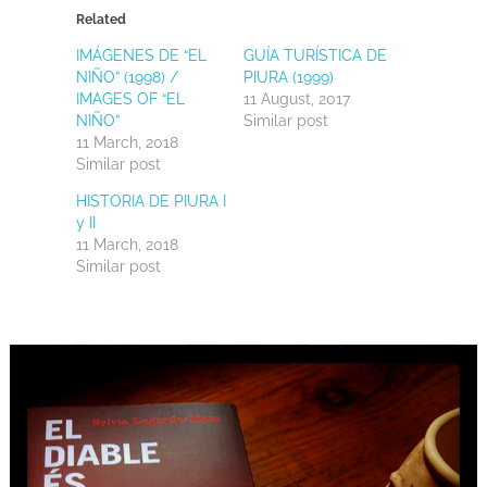
Related
IMÁGENES DE “EL
GUÍA TURÍSTICA DE
NIÑO” (1998) /
PIURA (1999)
IMAGES OF “EL
11 August, 2017
NIÑO”
Similar post
11 March, 2018
Similar post
HISTORIA DE PIURA I
y II
11 March, 2018
Similar post